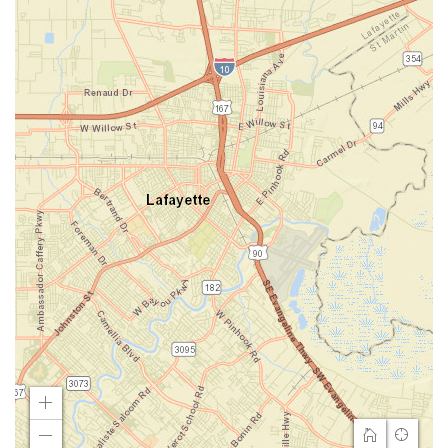
Zoom
In
Home
Find
Zoom